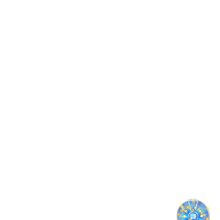
适配旧安卓系统，运行更流畅。
首页推荐更贴合用户兴趣。
修复后台切换后偶发响应异常问题。
v6.0.0 · 2025年3月8日
主界面全新设计，内容结构更清晰。
新增“赛事看板”，赛事趋势一目了然。
个人中心模块整合优化。
夜间模式自动切换更智能。
支持中英马多语言界面。
2024
v5.8.4 · 2024年11月20日
等级体系上线，解锁个性特权。
每日任务系统启用，提升用户活跃。