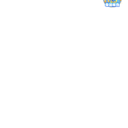
签到功能优化，内容更有趣。
积分商城扩展支持更多品类。
推送通知支持多端同步。
v5.7.1 · 2024年7月6日
响应速度提升 35%，页面更丝滑。
优化夜间视觉风格。
修复特定机型页面卡顿问题。
断线重连机制上线，保障赛事不中断。
基础架构升级，为 188bet金宝博体育(188BET)官方网站
_188BETSPORTS 功能扩展做准备。
金宝博体育 App · 为热爱而生
整合188bet金宝博体育(188BET)官方网站_188BETSPORTS