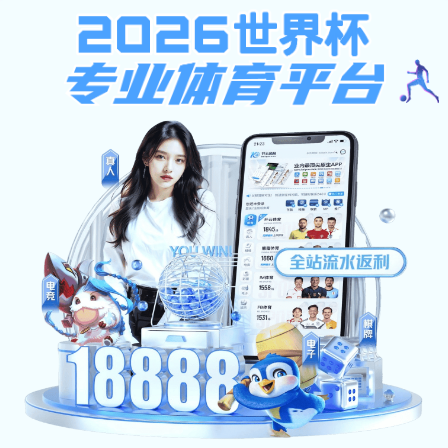
立即注册
金宝博体育 App 功能亮点
随时随地，掌握188bet金宝博体育(188BET)官方网站
_188BETSPORTS精彩赛事脉动
极速比分
赛事进程秒速刷新，第一时间获取比分动态。