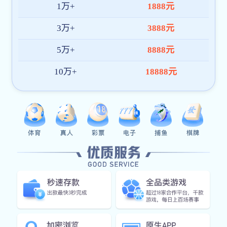
中，任何小细节都可能改变比赛结果，因此瓜迪奥拉
的言论引发了广泛关注，为我们理解当下英超局势提
供了重要视角。
1、瓜迪奥拉对VAR的不信任
瓜迪奥拉作为一名资深教练，对于现代足球中的各种
技术应用有着独到见解。他直言不讳地表示，对VAR
系统的不信任源于其在比赛中的实际运用效果。他认
为，尽管VAR旨在提升比赛公正性，但实际上却常常
导致争议和混乱，使得原本简单明了的判罚变得复杂
化。
此外，瓜迪奥拉提到，有时裁判对于VAR回看的决策
过于依赖，这使得现场判断显得毫无意义。他指出，
在某些关键时刻，当裁判依赖视频回放进行判罚时，