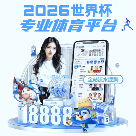
立即注册
金宝博体育
带您畅享全球体育
盛事
专业平台，数据精准，
高清直播
覆盖热门体育项
目。
聚焦足球、篮球、电竞等赛事，
每日内容实时更
新
。
极速访问
下载APP